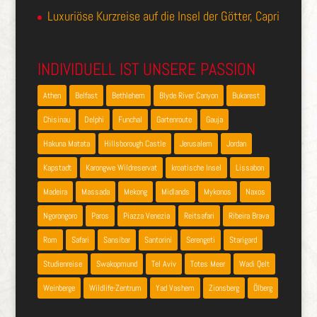
Luxuriöse Kurzreise auf die Insel der Götter, Capri
INDIVIDUELL IST UNSERE PASSION
Athen
Belfast
Bethlehem
Blyde River Canyon
Bukarest
Chisinau
Delphi
Funchal
Gartenroute
Gauja
Hakuna Matata
Hillsborough Castle
Jerusalem
Jordan
Kapstadt
Karongwe Wildreservat
kroatische Insel
Lissabon
Madeira
Massada
Mekong
Midlands
Mykonos
Naxos
Ngorongoro
Paros
Piazza Venezia
Reitsafari
Ribeira Brava
Rom
Safari
Sansibar
Santorini
Serengeti
Starigard
Studienreise
Swakopmund
Tel Aviv
Totes Meer
Wadi Qelt
Weinberge
Wildlife-Zentrum
Yad Vashem
Zionsberg
Ölberg