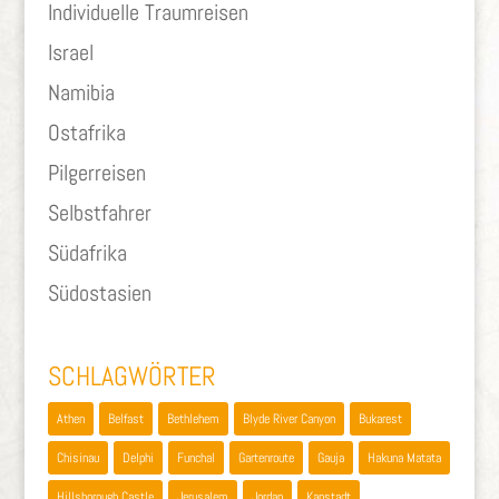
Individuelle Traumreisen
Israel
Namibia
Ostafrika
Pilgerreisen
Selbstfahrer
Südafrika
Südostasien
SCHLAGWÖRTER
Athen
Belfast
Bethlehem
Blyde River Canyon
Bukarest
Chisinau
Delphi
Funchal
Gartenroute
Gauja
Hakuna Matata
Hillsborough Castle
Jerusalem
Jordan
Kapstadt