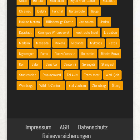
Athen
Belfast
Bethlehem
Blyde River Canyon
Bukarest
Chisinau
Delphi
Funchal
Gartenroute
Gauja
Hakuna Matata
Hillsborough Castle
Jerusalem
Jordan
Kapstadt
Karongwe Wildreservat
kroatische Insel
Lissabon
Madeira
Massada
Mekong
Midlands
Mykonos
Naxos
Ngorongoro
Paros
Piazza Venezia
Reitsafari
Ribeira Brava
Rom
Safari
Sansibar
Santorini
Serengeti
Starigard
Studienreise
Swakopmund
Tel Aviv
Totes Meer
Wadi Qelt
Weinberge
Wildlife-Zentrum
Yad Vashem
Zionsberg
Ölberg
Impressum
AGB
Datenschutz
Reiseversicherungen