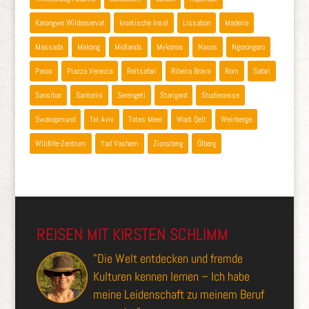
Karongwe Wildreservat
kroatische Insel
Lissabon
Madeira
Massada
Mekong
Midlands
Mykonos
Naxos
Ngorongoro
Paros
Piazza Venezia
Reitsafari
Ribeira Brava
Rom
Safari
Sansibar
Santorini
Serengeti
Starigard
Studienreise
Swakopmund
Tel Aviv
Totes Meer
Wadi Qelt
Weinberge
Wildlife-Zentrum
Yad Vashem
Zionsberg
Ölberg
REISEN MIT KIRSTEN SCHLIMM
"Die Welt entdecken und fremde
Kulturen kennen lernen – Ich habe
meine Leidenschaft zu meinem Beruf