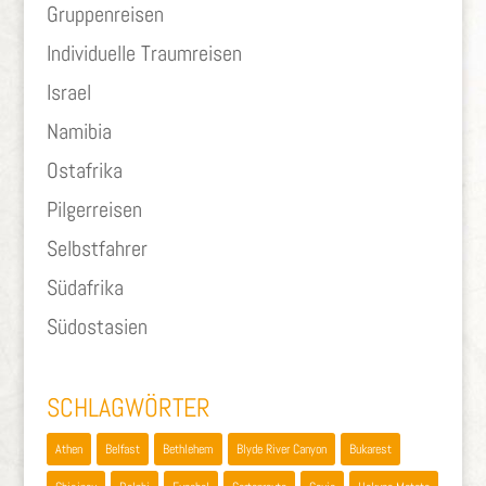
Gruppenreisen
Individuelle Traumreisen
Israel
Namibia
Ostafrika
Pilgerreisen
Selbstfahrer
Südafrika
Südostasien
SCHLAGWÖRTER
Athen
Belfast
Bethlehem
Blyde River Canyon
Bukarest