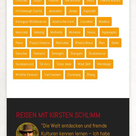
Chisinau
Delphi
Funchal
Gartenroute
Gauja
Hakuna Matata
Hillsborough Castle
Jerusalem
Jordan
Kapstadt
Karongwe Wildreservat
kroatische Insel
Lissabon
Madeira
Massada
Mekong
Midlands
Mykonos
Naxos
Ngorongoro
Paros
Piazza Venezia
Reitsafari
Ribeira Brava
Rom
Safari
Sansibar
Santorini
Serengeti
Starigard
Studienreise
Swakopmund
Tel Aviv
Totes Meer
Wadi Qelt
Weinberge
Wildlife-Zentrum
Yad Vashem
Zionsberg
Ölberg
REISEN MIT KIRSTEN SCHLIMM
"Die Welt entdecken und fremde
Kulturen kennen lernen – Ich habe