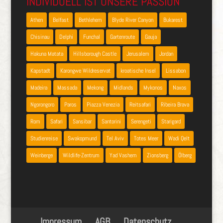
INDIVIDUELL IST UNSERE PASSION
Athen
Belfast
Bethlehem
Blyde River Canyon
Bukarest
Chisinau
Delphi
Funchal
Gartenroute
Gauja
Hakuna Matata
Hillsborough Castle
Jerusalem
Jordan
Kapstadt
Karongwe Wildreservat
kroatische Insel
Lissabon
Madeira
Massada
Mekong
Midlands
Mykonos
Naxos
Ngorongoro
Paros
Piazza Venezia
Reitsafari
Ribeira Brava
Rom
Safari
Sansibar
Santorini
Serengeti
Starigard
Studienreise
Swakopmund
Tel Aviv
Totes Meer
Wadi Qelt
Weinberge
Wildlife-Zentrum
Yad Vashem
Zionsberg
Ölberg
Impressum
AGB
Datenschutz