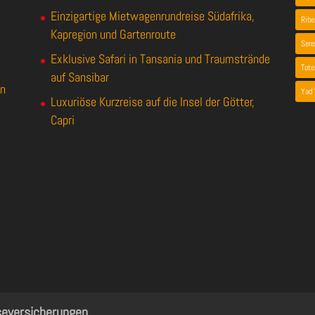
Einzigartige Mietwagenrundreise Südafrika,
Ribe
Kapregion und Gartenroute
Sere
Exklusive Safari in Tansania und Traumstrände
Tot
auf Sansibar
en
Yad
Luxuriöse Kurzreise auf die Insel der Götter,
Capri
seversicherungen