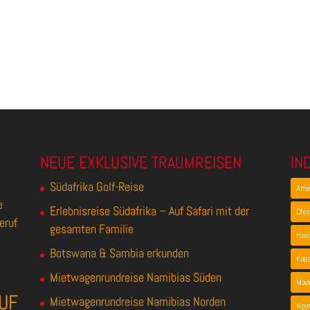
NEUE EXKLUSIVE TRAUMREISEN
IN
Südafrika Golf-Reise
Ath
e
Erlebnisreise Südafrika – Auf Safari mit der
Chis
eruf
gesamten Familie
Hak
Botswana & Sambia erkunden
Kap
Mietwagenrundreise Namibias Süden
Made
UF
Mietwagenrundreise Namibias Norden
Ngor