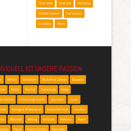
Totes Meer
Wadi Qelt
Weinberge
Wildlife-Zentrum
Yad Vashem
Zionsberg
Ölberg
DIVIDUELL IST UNSERE PASSION
en
Belfast
Bethlehem
Blyde River Canyon
Bukarest
inau
Delphi
Funchal
Gartenroute
Gauja
una Matata
Hillsborough Castle
Jerusalem
Jordan
stadt
Karongwe Wildreservat
kroatische Insel
Lissabon
ira
Massada
Mekong
Midlands
Mykonos
Naxos
ongoro
Paros
Piazza Venezia
Reitsafari