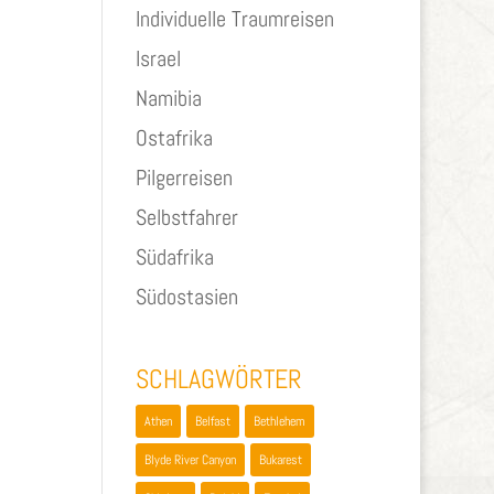
Individuelle Traumreisen
Israel
Namibia
Ostafrika
Pilgerreisen
Selbstfahrer
Südafrika
Südostasien
SCHLAGWÖRTER
Athen
Belfast
Bethlehem
Blyde River Canyon
Bukarest