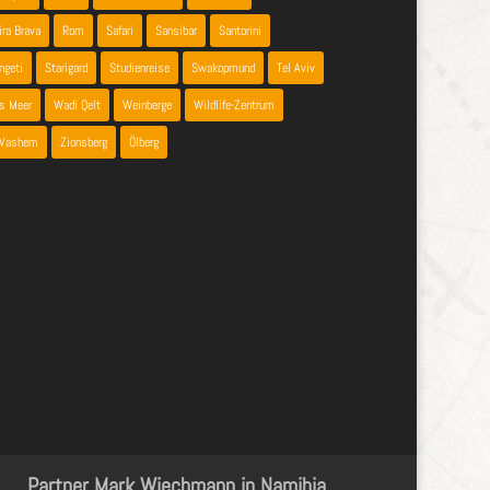
ira Brava
Rom
Safari
Sansibar
Santorini
ngeti
Starigard
Studienreise
Swakopmund
Tel Aviv
es Meer
Wadi Qelt
Weinberge
Wildlife-Zentrum
 Vashem
Zionsberg
Ölberg
Partner Mark Wiechmann in Namibia