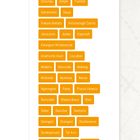
Chisinau
Delphi
Funchal
Gartenroute
Gauja
Hakuna Matata
Hillsborough Castle
Jerusalem
Jordan
Kapstadt
Karongwe Wildreservat
kroatische Insel
Lissabon
Madeira
Massada
Mekong
Midlands
Mykonos
Naxos
Ngorongoro
Paros
Piazza Venezia
Reitsafari
Ribeira Brava
Rom
Safari
Sansibar
Santorini
Serengeti
Starigard
Studienreise
Swakopmund
Tel Aviv