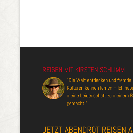
REISEN MIT KIRSTEN SCHLIMM
"Die Welt entdecken und fremde
Kulturen kennen lernen – Ich hab
meine Leidenschaft zu meinem B
gemacht."
JETZT ABENDROT REISEN A