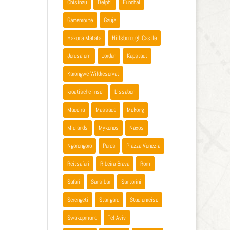
Chisinau
Delphi
Funchal
Gartenroute
Gauja
Hakuna Matata
Hillsborough Castle
Jerusalem
Jordan
Kapstadt
Karongwe Wildreservat
kroatische Insel
Lissabon
Madeira
Massada
Mekong
Midlands
Mykonos
Naxos
Ngorongoro
Paros
Piazza Venezia
Reitsafari
Ribeira Brava
Rom
Safari
Sansibar
Santorini
Serengeti
Starigard
Studienreise
Swakopmund
Tel Aviv