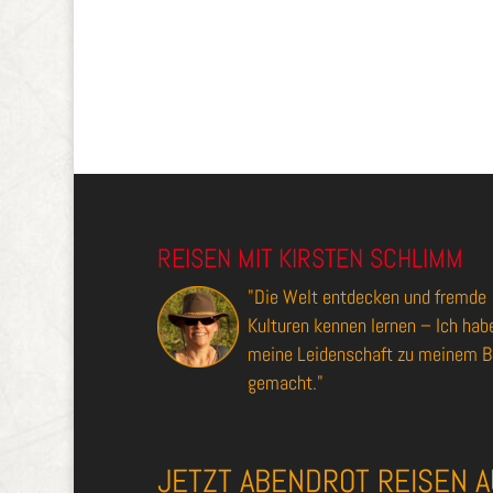
REISEN MIT KIRSTEN SCHLIMM
"Die Welt entdecken und fremde
Kulturen kennen lernen – Ich hab
meine Leidenschaft zu meinem B
gemacht."
JETZT ABENDROT REISEN A