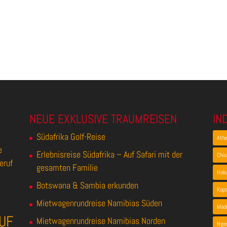
NEUE EXKLUSIVE TRAUMREISEN
IN
Südafrika Golf-Reise
Ath
e
Erlebnisreise Südafrika – Auf Safari mit der
Chis
eruf
gesamten Familie
Hak
Botswana & Sambia erkunden
Kap
Mietwagenrundreise Namibias Süden
Made
UF
Mietwagenrundreise Namibias Norden
Ngor