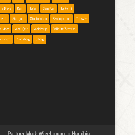
ira Brava
Rom
Safari
Sansibar
Santorini
ngeti
Starigard
Studienreise
Swakopmund
Tel Aviv
es Meer
Wadi Qelt
Weinberge
Wildlife-Zentrum
 Vashem
Zionsberg
Ölberg
Partner Mark Wiechmann in Namibia