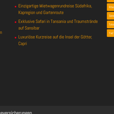
Einzigartige Mietwagenrundreise Südafrika,
Ribe
Kapregion und Gartenroute
Sere
Exklusive Safari in Tansania und Traumstrände
Tot
auf Sansibar
en
Yad
Luxuriöse Kurzreise auf die Insel der Götter,
Capri
seversicherungen