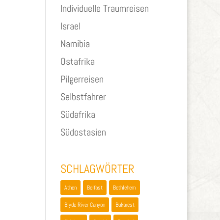
Individuelle Traumreisen
Israel
Namibia
Ostafrika
Pilgerreisen
Selbstfahrer
Südafrika
Südostasien
SCHLAGWÖRTER
Athen
Belfast
Bethlehem
Blyde River Canyon
Bukarest