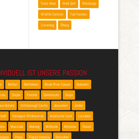
Totes Meer
Wadi Qelt
Weinberge
Wildlife-Zentrum
Yad Vashem
Zionsberg
Ölberg
DIVIDUELL IST UNSERE PASSION
en
Belfast
Bethlehem
Blyde River Canyon
Bukarest
inau
Delphi
Funchal
Gartenroute
Gauja
una Matata
Hillsborough Castle
Jerusalem
Jordan
stadt
Karongwe Wildreservat
kroatische Insel
Lissabon
ira
Massada
Mekong
Midlands
Mykonos
Naxos
ongoro
Paros
Piazza Venezia
Reitsafari