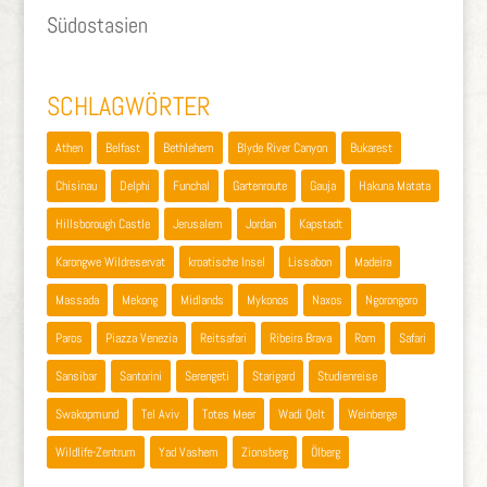
Südostasien
SCHLAGWÖRTER
Athen
Belfast
Bethlehem
Blyde River Canyon
Bukarest
Chisinau
Delphi
Funchal
Gartenroute
Gauja
Hakuna Matata
Hillsborough Castle
Jerusalem
Jordan
Kapstadt
Karongwe Wildreservat
kroatische Insel
Lissabon
Madeira
Massada
Mekong
Midlands
Mykonos
Naxos
Ngorongoro
Paros
Piazza Venezia
Reitsafari
Ribeira Brava
Rom
Safari
Sansibar
Santorini
Serengeti
Starigard
Studienreise
Swakopmund
Tel Aviv
Totes Meer
Wadi Qelt
Weinberge
Wildlife-Zentrum
Yad Vashem
Zionsberg
Ölberg