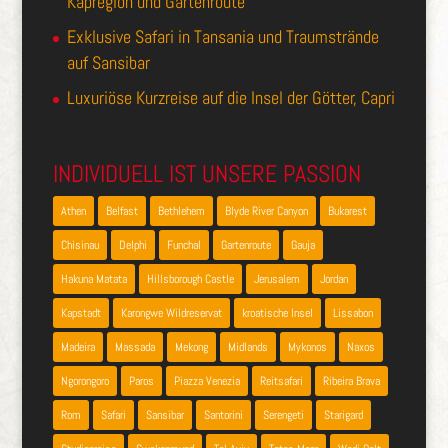
Kapregion und Gartenroute
Exklusive Safari in Tansania und Traumstrände
auf Sansibar
Luxuriöse Kurzreise auf die Insel der Götter, Capri
INDIVIDUELL IST UNSERE PASSION
Athen
Belfast
Bethlehem
Blyde River Canyon
Bukarest
Chisinau
Delphi
Funchal
Gartenroute
Gauja
Hakuna Matata
Hillsborough Castle
Jerusalem
Jordan
Kapstadt
Karongwe Wildreservat
kroatische Insel
Lissabon
Madeira
Massada
Mekong
Midlands
Mykonos
Naxos
Ngorongoro
Paros
Piazza Venezia
Reitsafari
Ribeira Brava
Rom
Safari
Sansibar
Santorini
Serengeti
Starigard