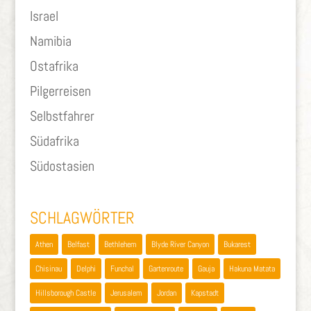
Israel
Namibia
Ostafrika
Pilgerreisen
Selbstfahrer
Südafrika
Südostasien
SCHLAGWÖRTER
Athen
Belfast
Bethlehem
Blyde River Canyon
Bukarest
Chisinau
Delphi
Funchal
Gartenroute
Gauja
Hakuna Matata
Hillsborough Castle
Jerusalem
Jordan
Kapstadt