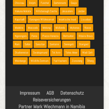
Chisinau
Delphi
Funchal
Gartenroute
Gauja
Hakuna Matata
Hillsborough Castle
Jerusalem
Jordan
Kapstadt
Karongwe Wildreservat
kroatische Insel
Lissabon
Madeira
Massada
Mekong
Midlands
Mykonos
Naxos
Ngorongoro
Paros
Piazza Venezia
Reitsafari
Ribeira Brava
Rom
Safari
Sansibar
Santorini
Serengeti
Starigard
Studienreise
Swakopmund
Tel Aviv
Totes Meer
Wadi Qelt
Weinberge
Wildlife-Zentrum
Yad Vashem
Zionsberg
Ölberg
Impressum
AGB
Datenschutz
Reiseversicherungen
Partner Mark Wiechmann in Namibia