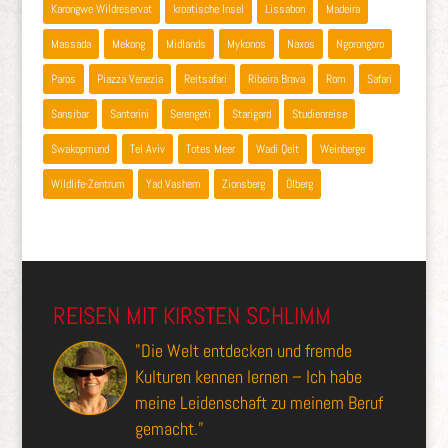
Karongwe Wildreservat
kroatische Insel
Lissabon
Madeira
Massada
Mekong
Midlands
Mykonos
Naxos
Ngorongoro
Paros
Piazza Venezia
Reitsafari
Ribeira Brava
Rom
Safari
Sansibar
Santorini
Serengeti
Starigard
Studienreise
Swakopmund
Tel Aviv
Totes Meer
Wadi Qelt
Weinberge
Wildlife-Zentrum
Yad Vashem
Zionsberg
Ölberg
REISEN MIT KIRSTEN SCHLIMM
"Die Welt entdecken und fremde
Kulturen kennen lernen – Ich habe
meine Leidenschaft zu meinem Beruf
gemacht."