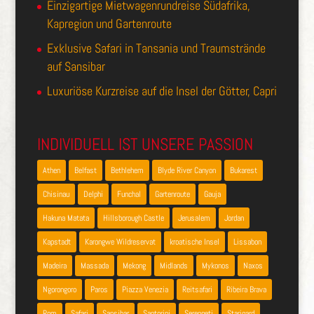
Einzigartige Mietwagenrundreise Südafrika,
Kapregion und Gartenroute
Exklusive Safari in Tansania und Traumstrände
auf Sansibar
Luxuriöse Kurzreise auf die Insel der Götter, Capri
INDIVIDUELL IST UNSERE PASSION
Athen
Belfast
Bethlehem
Blyde River Canyon
Bukarest
Chisinau
Delphi
Funchal
Gartenroute
Gauja
Hakuna Matata
Hillsborough Castle
Jerusalem
Jordan
Kapstadt
Karongwe Wildreservat
kroatische Insel
Lissabon
Madeira
Massada
Mekong
Midlands
Mykonos
Naxos
Ngorongoro
Paros
Piazza Venezia
Reitsafari
Ribeira Brava
Rom
Safari
Sansibar
Santorini
Serengeti
Starigard