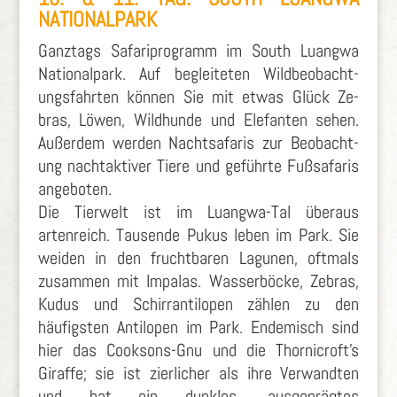
NATIONALPARK
Ganztags Safariprogramm im South Luangwa
Nationalpark. Auf be­gleit­eten Wild­be­ob­acht­
ungs­fahrten können Sie mit etwas Glück Ze­
bras, Lö­wen, Wild­hun­de und Ele­fan­ten sehen.
Au­ß­er­dem werden Nacht­sa­faris zur Be­ob­acht­
ung nacht­aktiver Tiere und ge­führte Fuß­safaris
an­ge­boten.
Die Tierwelt ist im Luangwa-Tal überaus
artenreich. Tausende Pukus leben im Park. Sie
weiden in den fruchtbaren Lagunen, oftmals
zusammen mit Impalas. Wasserböcke, Zebras,
Kudus und Schirrantilopen zählen zu den
häufigsten Antilopen im Park. Endemisch sind
hier das Cooksons-Gnu und die Thornicroft’s
Giraffe; sie ist zierlicher als ihre Verwandten
und hat ein dunkles, ausgeprägtes