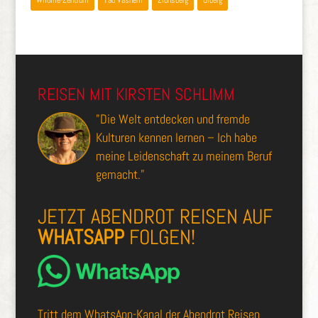
Wildlife-Zentrum
Yad Vashem
Zionsberg
Ölberg
REISEN MIT KIRSTEN SCHLIMM
"Die Welt entdecken und fremde
Kulturen kennen lernen – Ich habe
meine Leidenschaft zu meinem Beruf
gemacht."
JETZT ABENDROT REISEN AUF
WHATSAPP
FOLGEN!
Tritt dem
WhatsApp-Kanal der Abendrot Reisen