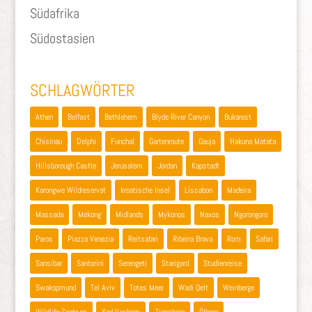
Südafrika
Südostasien
SCHLAGWÖRTER
Athen
Belfast
Bethlehem
Blyde River Canyon
Bukarest
Chisinau
Delphi
Funchal
Gartenroute
Gauja
Hakuna Matata
Hillsborough Castle
Jerusalem
Jordan
Kapstadt
Karongwe Wildreservat
kroatische Insel
Lissabon
Madeira
Massada
Mekong
Midlands
Mykonos
Naxos
Ngorongoro
Paros
Piazza Venezia
Reitsafari
Ribeira Brava
Rom
Safari
Sansibar
Santorini
Serengeti
Starigard
Studienreise
Swakopmund
Tel Aviv
Totes Meer
Wadi Qelt
Weinberge