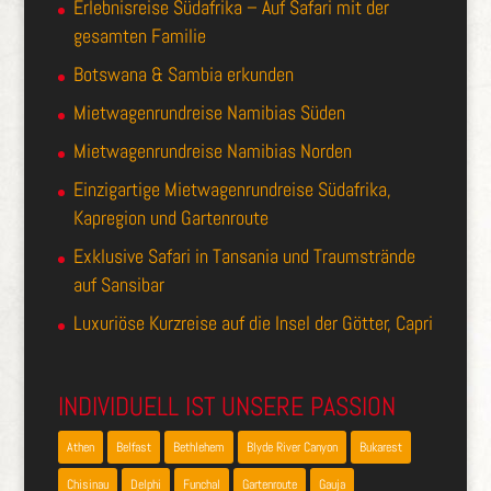
Erlebnisreise Südafrika – Auf Safari mit der
gesamten Familie
Botswana & Sambia erkunden
Mietwagenrundreise Namibias Süden
Mietwagenrundreise Namibias Norden
Einzigartige Mietwagenrundreise Südafrika,
Kapregion und Gartenroute
Exklusive Safari in Tansania und Traumstrände
auf Sansibar
Luxuriöse Kurzreise auf die Insel der Götter, Capri
INDIVIDUELL IST UNSERE PASSION
Athen
Belfast
Bethlehem
Blyde River Canyon
Bukarest
Chisinau
Delphi
Funchal
Gartenroute
Gauja