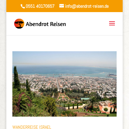
0551 40170657
info@abendrot-reisen.de
WANDERREISE ISRAEL