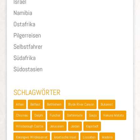
Israel
Namibia
Ostafrika
Pilgerreisen
Selbstfahrer
Südafrika
Südostasien
SCHLAGWÖRTER
Athen
Belfast
Bethlehem
Blyde River Canyon
Bukarest
Chisinau
Delphi
Funchal
Gartenroute
Gauja
Hakuna Matata
Hillsborough Castle
Jerusalem
Jordan
Kapstadt
Karongwe Wildreservat
kroatische Insel
Lissabon
Madeira