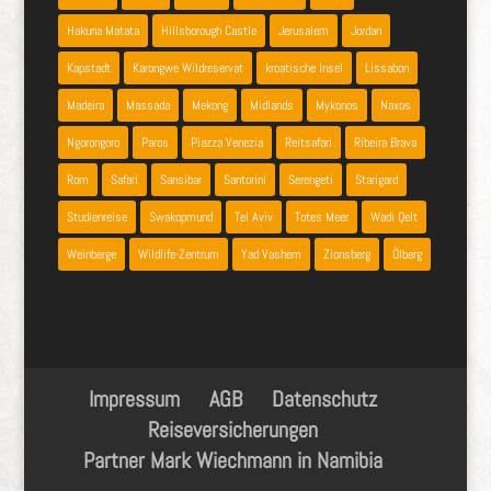
Hakuna Matata
Hillsborough Castle
Jerusalem
Jordan
Kapstadt
Karongwe Wildreservat
kroatische Insel
Lissabon
Madeira
Massada
Mekong
Midlands
Mykonos
Naxos
Ngorongoro
Paros
Piazza Venezia
Reitsafari
Ribeira Brava
Rom
Safari
Sansibar
Santorini
Serengeti
Starigard
Studienreise
Swakopmund
Tel Aviv
Totes Meer
Wadi Qelt
Weinberge
Wildlife-Zentrum
Yad Vashem
Zionsberg
Ölberg
Impressum
AGB
Datenschutz
Reiseversicherungen
Partner Mark Wiechmann in Namibia