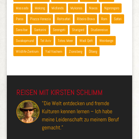
Massada
Mekong
Midlands
Mykonos
Naxos
Ngorongoro
Paros
Piazza Venezia
Reitsafari
Ribeira Brava
Rom
Safari
Sansibar
Santorini
Serengeti
Starigard
Studienreise
Swakopmund
Tel Aviv
Totes Meer
Wadi Qelt
Weinberge
Wildlife-Zentrum
Yad Vashem
Zionsberg
Ölberg
REISEN MIT KIRSTEN SCHLIMM
"Die Welt entdecken und fremde
Kulturen kennen lernen – Ich habe
meine Leidenschaft zu meinem Beruf
gemacht."