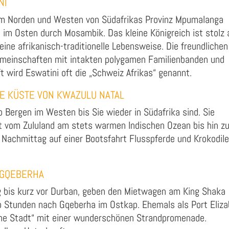
NI
im Norden und Westen von Südafrikas Provinz Mpumalanga
im Osten durch Mosambik. Das kleine Königreich ist stolz 
ine afrikanisch-traditionelle Lebensweise. Die freundlichen
emeinschaften mit intakten polygamen Familienbanden und
t wird Eswatini oft die „Schweiz Afrikas“ genannt.
IE KÜSTE VON KWAZULU NATAL
Bergen im Westen bis Sie wieder in Südafrika sind. Sie
t vom Zululand am stets warmen Indischen Ozean bis hin z
 Nachmittag auf einer Bootsfahrt Flusspferde und Krokodile
H GQEBERHA
g bis kurz vor Durban, geben den Mietwagen am King Shaka
lb Stunden nach Gqeberha im Ostkap. Ehemals als Port Eliz
iche Stadt“ mit einer wunderschönen Strandpromenade.