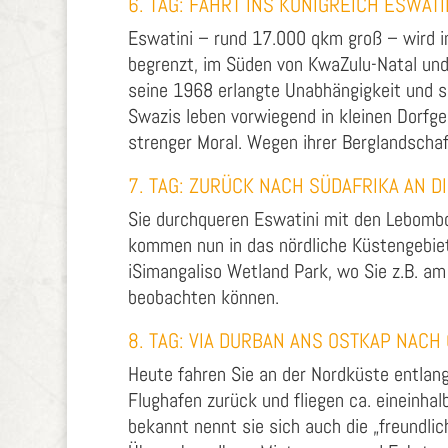
6. TAG: FAHRT INS KÖNIGREICH ESWATI
Eswatini – rund 17.000 qkm groß – wird 
begrenzt, im Süden von KwaZulu-Natal und 
seine 1968 erlangte Unabhängigkeit und se
Swazis leben vorwiegend in kleinen Dorfg
strenger Moral. Wegen ihrer Berglandschaf
7. TAG: ZURÜCK NACH SÜDAFRIKA AN D
Sie durchqueren Eswatini mit den Lebombo 
kommen nun in das nördliche Küstengebie
iSimangaliso Wetland Park, wo Sie z.B. am
beobachten können.
8. TAG: VIA DURBAN ANS OSTKAP NAC
Heute fahren Sie an der Nordküste entlan
Flughafen zurück und fliegen ca. eineinha
bekannt nennt sie sich auch die „freundl