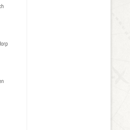
ch
dorp
en