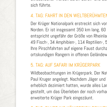
sich führte.
4. TAG: FAHRT IN DEN WELTBERÜHMT
Der Krüger Nationalpark erstreckt sich vo
Norden. Er ist insgesamt 350 km lang, 60
entspricht ungefähr der Größe von Rheinla
49 Fisch-, 34 Amphibien-, 114 Reptilien-, 
Ihre Pirschfahrten auf eigene Faust durch
ortskundigen Rangern in offenen Geländew
5. TAG: AUF SAFARI IM KRÜGERPARK
Wildbeobachtungen im Krügerpark. Der Nat
Paul Kruger angelegt. Nachdem Jäger und 
erheblich dezimiert hatten, wurde alles L
gestellt, um das Überleben der noch vorha
erweiterte Krüger Park eingezäunt.