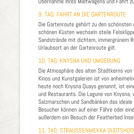
Übernahme Ihres Mietwagens und Fahrt zu 
9. TAG: FAHRT AN DIE GARTENROUTE
Die Gartenroute gehört zu den schönsten u
schönen Küsten wechseln steile Felsklipp
Sandstrände mit dichtem, immergrünem Reg
Urlaubsort an der Gartenroute gilt.
10. TAG: KNYSNA UND UMGEBUNG
Die Atmosphäre des alten Stadtkerns von 
Kinos und Kunstgalerien ist von anheimeln
heute noch Knysna Quays genannt, ist ein
und Restaurants. Die Lagune von Knysna, 
Salzmarschen und Sandbänken das ideale Bi
Besucher können auf einer Fähre oder ein
außerdem ein Besuch der Featherbed Insel
11. TAG: STRAUSSENMEKKA OUDTSHO