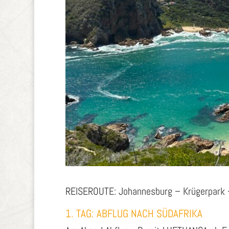
REISEROUTE: Johannesburg – Krügerpark 
1. TAG: ABFLUG NACH SÜDAFRIKA