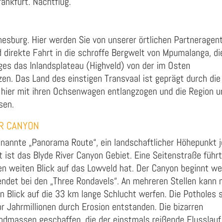
ankfurt. Nachtflug.
sburg. Hier werden Sie von unserer örtlichen Partneragen
direkte Fahrt in die schroffe Bergwelt von Mpumalanga, di
ges das Inlandsplateau (Highveld) von der im Osten
en. Das Land des einstigen Transvaal ist geprägt durch die
 hier mit ihren Ochsenwagen entlangzogen und die Region u
sen.
ER CANYON
nannte „Panorama Route“, ein landschaftlicher Höhepunkt j
 ist das Blyde River Canyon Gebiet. Eine Seitenstraße führt
n weiten Blick auf das Lowveld hat. Der Canyon beginnt we
 endet bei den „Three Rondavels“. An mehreren Stellen kann
 Blick auf die 33 km lange Schlucht werfen. Die Potholes 
r Jahrmillionen durch Erosion entstanden. Die bizarren
ndmassen geschaffen, die der einstmals reißende Flusslauf