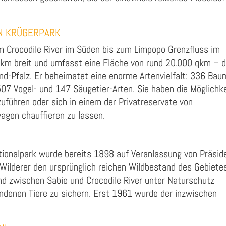
EN KRÜGERPARK
m Crocodile River im Süden bis zum Limpopo Grenzfluss im
 km breit und umfasst eine Fläche von rund 20.000 qkm – 
nd-Pfalz. Er beheimatet eine enorme Artenvielfalt: 336 Bau
507 Vogel- und 147 Säugetier-Arten. Sie haben die Möglichke
zuführen oder sich in einem der Privatreservate von
agen chauffieren zu lassen.
ionalpark wurde bereits 1898 auf Veranlassung von Präsid
Wilderer den ursprünglich reichen Wildbestand des Gebiete
and zwischen Sabie und Crocodile River unter Naturschutz
ndenen Tiere zu sichern. Erst 1961 wurde der inzwischen