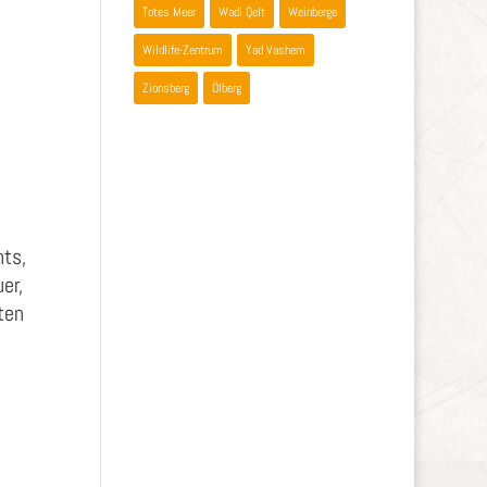
Totes Meer
Wadi Qelt
Weinberge
Wildlife-Zentrum
Yad Vashem
Zionsberg
Ölberg
ts,
er,
ten