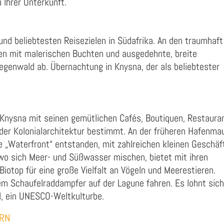
Ihrer Unterkunft.
nd beliebtesten Reisezielen in Südafrika. An den traumhaft
en mit malerischen Buchten und ausgedehnte, breite
enwald ab. Übernachtung in Knysna, der als beliebtester
Knysna mit seinen gemütlichen Cafés, Boutiquen, Restauran
der Kolonialarchitektur bestimmt. An der früheren Hafenmau
e „Waterfront“ entstanden, mit zahlreichen kleinen Geschäf
wo sich Meer- und Süßwasser mischen, bietet mit ihren
otop für eine große Vielfalt an Vögeln und Meerestieren.
em Schaufelraddampfer auf der Lagune fahren. Es lohnt sich
, ein UNESCO-Weltkulturbe.
ORN