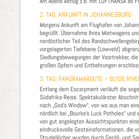
Am Abend Abflug z.B. mit LUFTHANSA ab Fr
2. TAG: ANKUNFT IN JOHANNESBURG
Morgens Ankunft am Flughafen von Johanne
begrüßt. Übernahme Ihres Mietwagens und 
nordöstlicher Teil des Randschwellengebir
vorgelagerten Tiefebene (Lowveld) abgrenz
Siedlungsbewegungen der Voortrekker, die
großen Opfern und Entbehrungen erschlos
3. TAG: PANORAMAROUTE – BLYDE RIV
Entlang dem Escarpment verläuft die soge
Südafrika-Reise. Spektakulärster Abschnitt
nach „God’s Window“, von wo aus man eine
nördlich bei „Bourke’s Luck Potholes“ und
von gut angelegten Aussichtspunkten einen
eindrucksvolle Gesteinsformationen, die vo
Strudellöcher wurden durch Geröll- und Sa