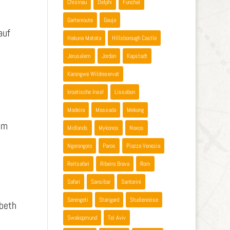
Chisinau
Delphi
Funchal
Gartenroute
Gauja
auf
Hakuna Matata
Hillsborough Castle
Jerusalem
Jordan
Kapstadt
Karongwe Wildreservat
kroatische Insel
Lissabon
Madeira
Massada
Mekong
um
Midlands
Mykonos
Naxos
Ngorongoro
Paros
Piazza Venezia
Reitsafari
Ribeira Brava
Rom
Safari
Sansibar
Santorini
Serengeti
Starigard
Studienreise
abeth
Swakopmund
Tel Aviv