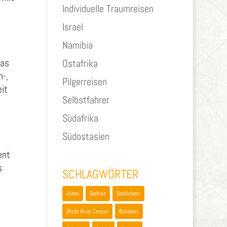
Individuelle Traumreisen
Israel
Namibia
das
Ostafrika
m-,
Pilgerreisen
it
Selbstfahrer
Südafrika
Südostasien
ent
s
SCHLAGWÖRTER
Athen
Belfast
Bethlehem
Blyde River Canyon
Bukarest