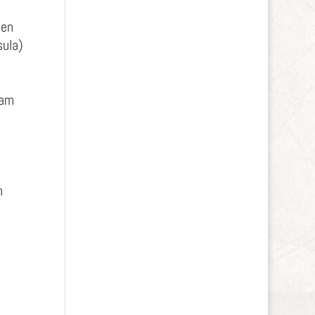
hen
sula)
 am
n