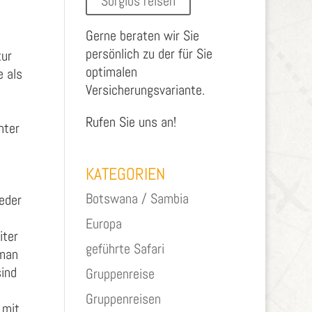
Sorglos reisen
Gerne beraten wir Sie
persönlich zu der für Sie
tur
optimalen
e als
Versicherungsvariante.
Rufen Sie uns an!
nter
KATEGORIEN
Botswana / Sambia
eder
Europa
iter
geführte Safari
 man
sind
Gruppenreise
Gruppenreisen
 mit