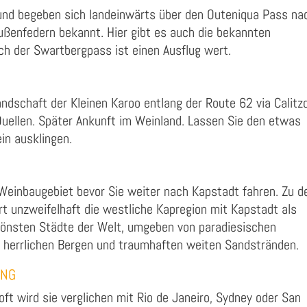
 und begeben sich landeinwärts über den Outeniqua Pass na
ußenfedern bekannt. Hier gibt es auch die bekannten
ch der Swartbergpass ist einen Ausflug wert.
andschaft der Kleinen Karoo entlang der Route 62 via Calitz
uellen. Später Ankunft im Weinland. Lassen Sie den etwas
in ausklingen.
Weinbaugebiet bevor Sie weiter nach Kapstadt fahren. Zu d
rt unzweifelhaft die westliche Kapregion mit Kapstadt als
chönsten Städte der Welt, umgeben von paradiesischen
, herrlichen Bergen und traumhaften weiten Sandstränden.
UNG
oft wird sie verglichen mit Rio de Janeiro, Sydney oder San