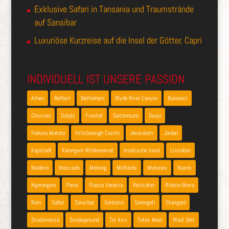
Exklusive Safari in Tansania und Traumstrände
auf Sansibar
Luxuriöse Kurzreise auf die Insel der Götter, Capri
INDIVIDUELL IST UNSERE PASSION
Athen
Belfast
Bethlehem
Blyde River Canyon
Bukarest
Chisinau
Delphi
Funchal
Gartenroute
Gauja
Hakuna Matata
Hillsborough Castle
Jerusalem
Jordan
Kapstadt
Karongwe Wildreservat
kroatische Insel
Lissabon
Madeira
Massada
Mekong
Midlands
Mykonos
Naxos
Ngorongoro
Paros
Piazza Venezia
Reitsafari
Ribeira Brava
Rom
Safari
Sansibar
Santorini
Serengeti
Starigard
Studienreise
Swakopmund
Tel Aviv
Totes Meer
Wadi Qelt