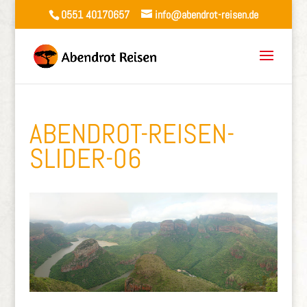
0551 40170657
info@abendrot-reisen.de
ABENDROT-REISEN-
SLIDER-06