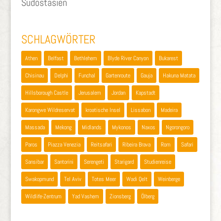
Südostasien
SCHLAGWÖRTER
Athen
Belfast
Bethlehem
Blyde River Canyon
Bukarest
Chisinau
Delphi
Funchal
Gartenroute
Gauja
Hakuna Matata
Hillsborough Castle
Jerusalem
Jordan
Kapstadt
Karongwe Wildreservat
kroatische Insel
Lissabon
Madeira
Massada
Mekong
Midlands
Mykonos
Naxos
Ngorongoro
Paros
Piazza Venezia
Reitsafari
Ribeira Brava
Rom
Safari
Sansibar
Santorini
Serengeti
Starigard
Studienreise
Swakopmund
Tel Aviv
Totes Meer
Wadi Qelt
Weinberge
Wildlife-Zentrum
Yad Vashem
Zionsberg
Ölberg