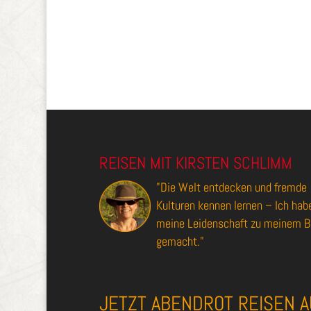
REISEN MIT KIRSTEN SCHLIMM
"Die Welt entdecken und fremde
Kulturen kennen lernen – Ich hab
meine Leidenschaft zu meinem B
gemacht."
JETZT ABENDROT REISEN A