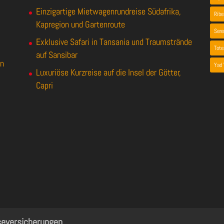
Einzigartige Mietwagenrundreise Südafrika,
Ribe
Kapregion und Gartenroute
Sere
Exklusive Safari in Tansania und Traumstrände
Tot
auf Sansibar
en
Yad
Luxuriöse Kurzreise auf die Insel der Götter,
Capri
seversicherungen