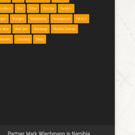
ira Brava
Rom
Safari
Sansibar
Santorini
ngeti
Starigard
Studienreise
Swakopmund
Tel Aviv
es Meer
Wadi Qelt
Weinberge
Wildlife-Zentrum
 Vashem
Zionsberg
Ölberg
Partner Mark Wiechmann in Namibia