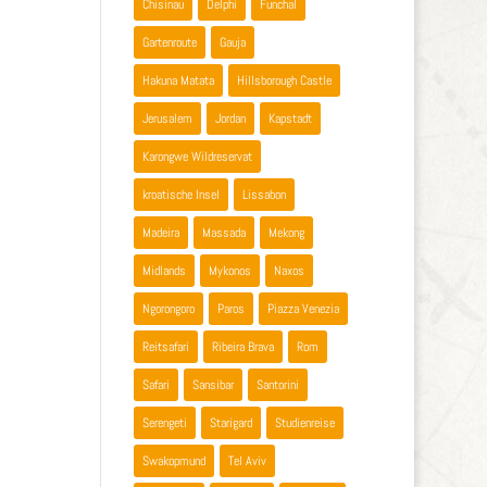
Chisinau
Delphi
Funchal
Gartenroute
Gauja
Hakuna Matata
Hillsborough Castle
Jerusalem
Jordan
Kapstadt
Karongwe Wildreservat
kroatische Insel
Lissabon
Madeira
Massada
Mekong
Midlands
Mykonos
Naxos
Ngorongoro
Paros
Piazza Venezia
Reitsafari
Ribeira Brava
Rom
Safari
Sansibar
Santorini
Serengeti
Starigard
Studienreise
Swakopmund
Tel Aviv