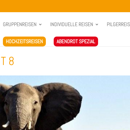
GRUPPENREISEN
INDIVIDUELLE REISEN
PILGERREI
HOCHZEITSREISEN
ABENDROT SPEZIAL
T 8