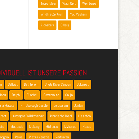
Totes Meer
Wadi Qelt
Weinberge
Wildlife-Zentrum
Yad Vashem
Zionsberg
Ölberg
DIVIDUELL IST UNSERE PASSION
en
Belfast
Bethlehem
Blyde River Canyon
Bukarest
inau
Delphi
Funchal
Gartenroute
Gauja
una Matata
Hillsborough Castle
Jerusalem
Jordan
stadt
Karongwe Wildreservat
kroatische Insel
Lissabon
ira
Massada
Mekong
Midlands
Mykonos
Naxos
ongoro
Paros
Piazza Venezia
Reitsafari