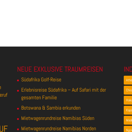
NEUE EXKLUSIVE TRAUMREISEN
IN
Südafrika Golf-Reise
Ath
e
Erlebnisreise Südafrika – Auf Safari mit der
Chis
eruf
gesamten Familie
Hak
Botswana & Sambia erkunden
Kap
Mietwagenrundreise Namibias Süden
Made
UF
Mietwagenrundreise Namibias Norden
Ngor