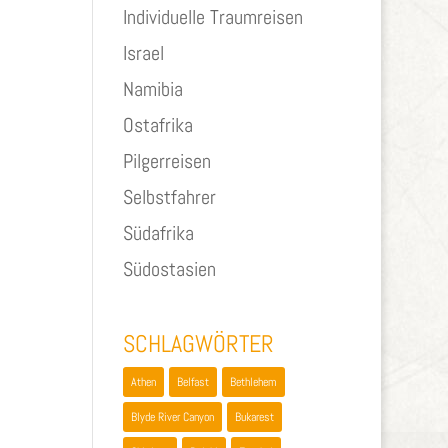
Individuelle Traumreisen
Israel
Namibia
Ostafrika
Pilgerreisen
Selbstfahrer
Südafrika
Südostasien
SCHLAGWÖRTER
Athen
Belfast
Bethlehem
Blyde River Canyon
Bukarest