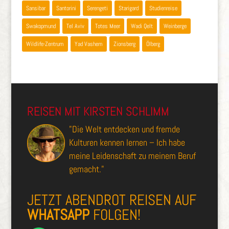
Sansibar
Santorini
Serengeti
Starigard
Studienreise
Swakopmund
Tel Aviv
Totes Meer
Wadi Qelt
Weinberge
Wildlife-Zentrum
Yad Vashem
Zionsberg
Ölberg
REISEN MIT KIRSTEN SCHLIMM
"Die Welt entdecken und fremde
Kulturen kennen lernen – Ich habe
meine Leidenschaft zu meinem Beruf
gemacht."
JETZT ABENDROT REISEN AUF
WHATSAPP
FOLGEN!