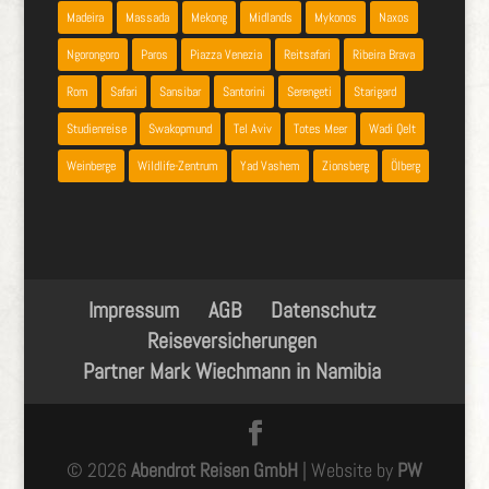
Madeira
Massada
Mekong
Midlands
Mykonos
Naxos
Ngorongoro
Paros
Piazza Venezia
Reitsafari
Ribeira Brava
Rom
Safari
Sansibar
Santorini
Serengeti
Starigard
Studienreise
Swakopmund
Tel Aviv
Totes Meer
Wadi Qelt
Weinberge
Wildlife-Zentrum
Yad Vashem
Zionsberg
Ölberg
Impressum
AGB
Datenschutz
Reiseversicherungen
Partner Mark Wiechmann in Namibia
© 2026
Abendrot Reisen GmbH
| Website by
PW