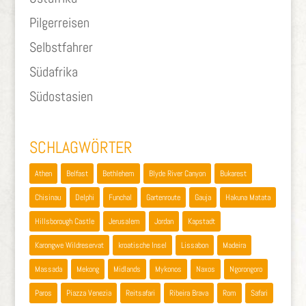
Pilgerreisen
Selbstfahrer
Südafrika
Südostasien
SCHLAGWÖRTER
Athen
Belfast
Bethlehem
Blyde River Canyon
Bukarest
Chisinau
Delphi
Funchal
Gartenroute
Gauja
Hakuna Matata
Hillsborough Castle
Jerusalem
Jordan
Kapstadt
Karongwe Wildreservat
kroatische Insel
Lissabon
Madeira
Massada
Mekong
Midlands
Mykonos
Naxos
Ngorongoro
Paros
Piazza Venezia
Reitsafari
Ribeira Brava
Rom
Safari