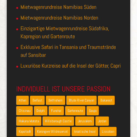
Mietwagenrundreise Namibias Süden
Mietwagenrundreise Namibias Norden
Einzigartige Mietwagenrundreise Südafrika,
Kapregion und Gartenroute
Exklusive Safari in Tansania und Traumstrände
auf Sansibar
Luxuriöse Kurzreise auf die Insel der Götter, Capri
INDIVIDUELL IST UNSERE PASSION
Athen
Belfast
Bethlehem
Blyde River Canyon
Bukarest
Chisinau
Delphi
Funchal
Gartenroute
Gauja
Hakuna Matata
Hillsborough Castle
Jerusalem
Jordan
Kapstadt
Karongwe Wildreservat
kroatische Insel
Lissabon