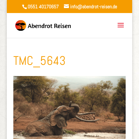
0551 40170657
info@abendrot-reisen.de
TMC_5643