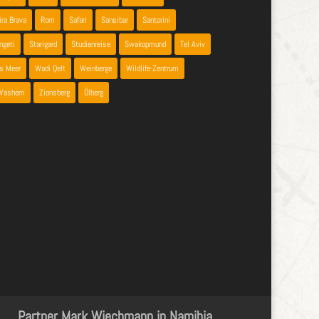
ira Brava
Rom
Safari
Sansibar
Santorini
ngeti
Starigard
Studienreise
Swakopmund
Tel Aviv
es Meer
Wadi Qelt
Weinberge
Wildlife-Zentrum
 Vashem
Zionsberg
Ölberg
Partner Mark Wiechmann in Namibia