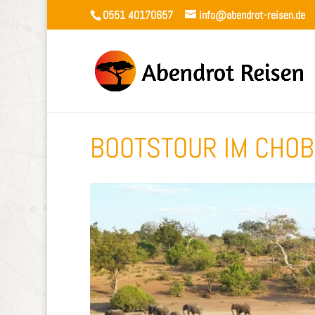
0551 40170657
info@abendrot-reisen.de
BOOTSTOUR IM CHOB