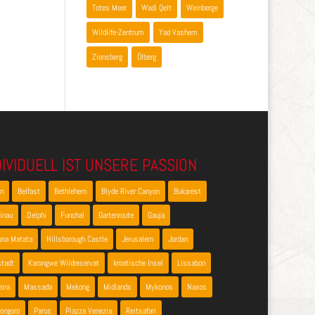
Totes Meer
Wadi Qelt
Weinberge
Wildlife-Zentrum
Yad Vashem
Zionsberg
Ölberg
DIVIDUELL IST UNSERE PASSION
en
Belfast
Bethlehem
Blyde River Canyon
Bukarest
inau
Delphi
Funchal
Gartenroute
Gauja
una Matata
Hillsborough Castle
Jerusalem
Jordan
stadt
Karongwe Wildreservat
kroatische Insel
Lissabon
ira
Massada
Mekong
Midlands
Mykonos
Naxos
ongoro
Paros
Piazza Venezia
Reitsafari