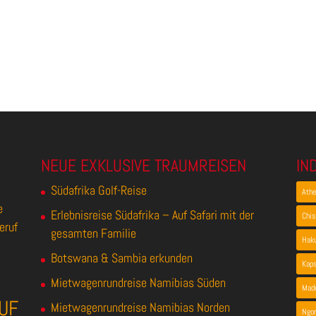
NEUE EXKLUSIVE TRAUMREISEN
IN
Südafrika Golf-Reise
Ath
e
Erlebnisreise Südafrika – Auf Safari mit der
Chis
eruf
gesamten Familie
Hak
Botswana & Sambia erkunden
Kap
Mietwagenrundreise Namibias Süden
Made
UF
Mietwagenrundreise Namibias Norden
Ngor