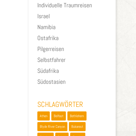
Individuelle Traumreisen
Israel
Namibia
Ostafrika
Pilgerreisen
Selbstfahrer
Südafrika
Südostasien
SCHLAGWÖRTER
Athen
Belfast
Bethlehem
Blyde River Canyon
Bukarest