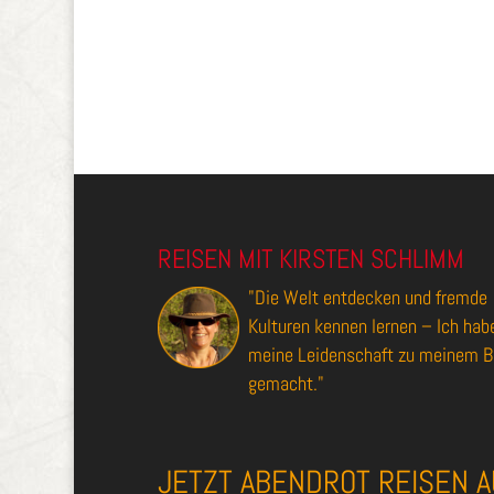
REISEN MIT KIRSTEN SCHLIMM
"Die Welt entdecken und fremde
Kulturen kennen lernen – Ich hab
meine Leidenschaft zu meinem B
gemacht."
JETZT ABENDROT REISEN A