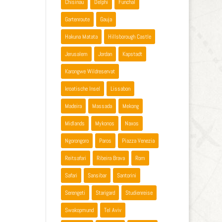
Chisinau
Delphi
Funchal
Gartenroute
Gauja
Hakuna Matata
Hillsborough Castle
Jerusalem
Jordan
Kapstadt
Karongwe Wildreservat
kroatische Insel
Lissabon
Madeira
Massada
Mekong
Midlands
Mykonos
Naxos
Ngorongoro
Paros
Piazza Venezia
Reitsafari
Ribeira Brava
Rom
Safari
Sansibar
Santorini
Serengeti
Starigard
Studienreise
Swakopmund
Tel Aviv