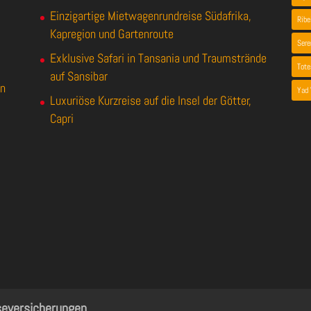
Einzigartige Mietwagenrundreise Südafrika,
Ribe
Kapregion und Gartenroute
Sere
Exklusive Safari in Tansania und Traumstrände
Tot
auf Sansibar
en
Yad
Luxuriöse Kurzreise auf die Insel der Götter,
Capri
seversicherungen