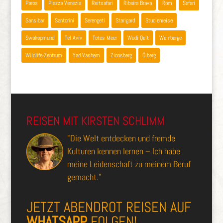
Paros
Piazza Venezia
Reitsafari
Ribeira Brava
Rom
Safari
Sansibar
Santorini
Serengeti
Starigard
Studienreise
Swakopmund
Tel Aviv
Totes Meer
Wadi Qelt
Weinberge
Wildlife-Zentrum
Yad Vashem
Zionsberg
Ölberg
REISEN MIT KIRSTEN SCHLIMM
"Die Welt entdecken und fremde
Kulturen kennen lernen – Ich habe
meine Leidenschaft zu meinem Beruf
gemacht."
JETZT ABENDROT REISEN AUF
WHATSAPP
FOLGEN!