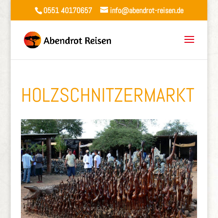
0551 40170657
info@abendrot-reisen.de
HOLZSCHNITZERMARKT