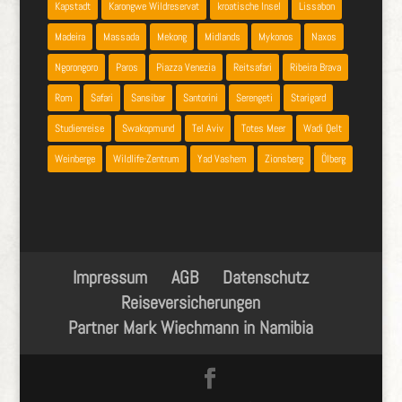
Kapstadt
Karongwe Wildreservat
kroatische Insel
Lissabon
Madeira
Massada
Mekong
Midlands
Mykonos
Naxos
Ngorongoro
Paros
Piazza Venezia
Reitsafari
Ribeira Brava
Rom
Safari
Sansibar
Santorini
Serengeti
Starigard
Studienreise
Swakopmund
Tel Aviv
Totes Meer
Wadi Qelt
Weinberge
Wildlife-Zentrum
Yad Vashem
Zionsberg
Ölberg
Impressum
AGB
Datenschutz
Reiseversicherungen
Partner Mark Wiechmann in Namibia