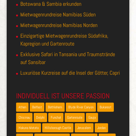
Botswana & Sambia erkunden
Mietwagenrundreise Namibias Süden
Mietwagenrundreise Namibias Norden
Einzigartige Mietwagenrundreise Südafrika,
Kapregion und Gartenroute
Exklusive Safari in Tansania und Traumstrände
auf Sansibar
Luxuriöse Kurzreise auf die Insel der Götter, Capri
INDIVIDUELL IST UNSERE PASSION
Athen
Belfast
Bethlehem
Blyde River Canyon
Bukarest
Chisinau
Delphi
Funchal
Gartenroute
Gauja
Hakuna Matata
Hillsborough Castle
Jerusalem
Jordan