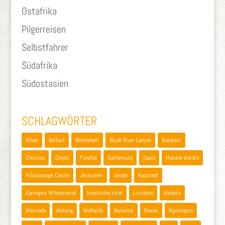
Ostafrika
Pilgerreisen
Selbstfahrer
Südafrika
Südostasien
SCHLAGWÖRTER
Athen
Belfast
Bethlehem
Blyde River Canyon
Bukarest
Chisinau
Delphi
Funchal
Gartenroute
Gauja
Hakuna Matata
Hillsborough Castle
Jerusalem
Jordan
Kapstadt
Karongwe Wildreservat
kroatische Insel
Lissabon
Madeira
Massada
Mekong
Midlands
Mykonos
Naxos
Ngorongoro