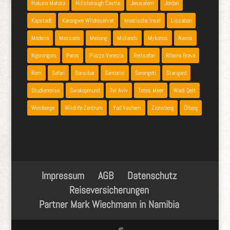
Hakuna Matata
Hillsborough Castle
Jerusalem
Jordan
Kapstadt
Karongwe Wildreservat
kroatische Insel
Lissabon
Madeira
Massada
Mekong
Midlands
Mykonos
Naxos
Ngorongoro
Paros
Piazza Venezia
Reitsafari
Ribeira Brava
Rom
Safari
Sansibar
Santorini
Serengeti
Starigard
Studienreise
Swakopmund
Tel Aviv
Totes Meer
Wadi Qelt
Weinberge
Wildlife-Zentrum
Yad Vashem
Zionsberg
Ölberg
Impressum
AGB
Datenschutz
Reiseversicherungen
Partner Mark Wiechmann in Namibia