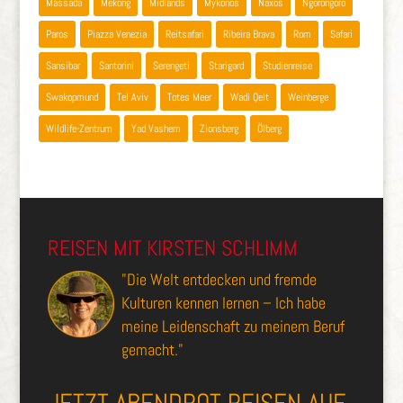
Massada
Mekong
Midlands
Mykonos
Naxos
Ngorongoro
Paros
Piazza Venezia
Reitsafari
Ribeira Brava
Rom
Safari
Sansibar
Santorini
Serengeti
Starigard
Studienreise
Swakopmund
Tel Aviv
Totes Meer
Wadi Qelt
Weinberge
Wildlife-Zentrum
Yad Vashem
Zionsberg
Ölberg
REISEN MIT KIRSTEN SCHLIMM
"Die Welt entdecken und fremde
Kulturen kennen lernen – Ich habe
meine Leidenschaft zu meinem Beruf
gemacht."