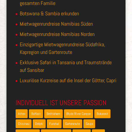
gesamten Familie
Botswana & Sambia erkunden
Mietwagenrundreise Namibias Süden
Mietwagenrundreise Namibias Norden
Einzigartige Mietwagenrundreise Südafrika,
Kapregion und Gartenroute
Exklusive Safari in Tansania und Traumstrände
auf Sansibar
Luxuriöse Kurzreise auf die Insel der Götter, Capri
INDIVIDUELL IST UNSERE PASSION
Athen
Belfast
Bethlehem
Blyde River Canyon
Bukarest
Chisinau
Delphi
Funchal
Gartenroute
Gauja