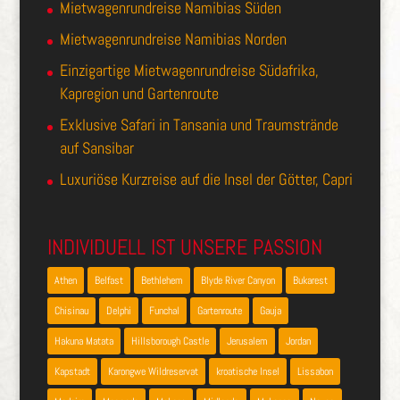
Mietwagenrundreise Namibias Süden
Mietwagenrundreise Namibias Norden
Einzigartige Mietwagenrundreise Südafrika,
Kapregion und Gartenroute
Exklusive Safari in Tansania und Traumstrände
auf Sansibar
Luxuriöse Kurzreise auf die Insel der Götter, Capri
INDIVIDUELL IST UNSERE PASSION
Athen
Belfast
Bethlehem
Blyde River Canyon
Bukarest
Chisinau
Delphi
Funchal
Gartenroute
Gauja
Hakuna Matata
Hillsborough Castle
Jerusalem
Jordan
Kapstadt
Karongwe Wildreservat
kroatische Insel
Lissabon