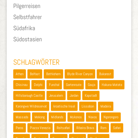
Pilgerreisen
Selbstfahrer
Südafrika
Südostasien
SCHLAGWÖRTER
Athen
Belfast
Bethlehem
Blyde River Canyon
Bukarest
Chisinau
Delphi
Funchal
Gartenroute
Gauja
Hakuna Matata
Hillsborough Castle
Jerusalem
Jordan
Kapstadt
Karongwe Wildreservat
kroatische Insel
Lissabon
Madeira
Massada
Mekong
Midlands
Mykonos
Naxos
Ngorongoro
Paros
Piazza Venezia
Reitsafari
Ribeira Brava
Rom
Safari