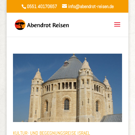
0551 40170657
info@abendrot-reisen.de
KULTUR- UND BEGEGNUNGSREISE ISRAEL