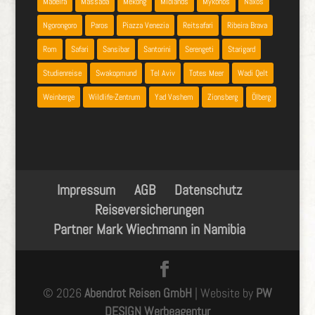
Madeira
Massada
Mekong
Midlands
Mykonos
Naxos
Ngorongoro
Paros
Piazza Venezia
Reitsafari
Ribeira Brava
Rom
Safari
Sansibar
Santorini
Serengeti
Starigard
Studienreise
Swakopmund
Tel Aviv
Totes Meer
Wadi Qelt
Weinberge
Wildlife-Zentrum
Yad Vashem
Zionsberg
Ölberg
Impressum
AGB
Datenschutz
Reiseversicherungen
Partner Mark Wiechmann in Namibia
© 2026
Abendrot Reisen GmbH
| Website by
PW
DESIGN Werbeagentur